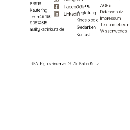
86916
AGB’s
Haltung
Facebook
Kaufering
Datenschutz
Begleitung
Linkedin
Tel: +49 160
Impressum
Kinesiologie
90874515
Teilnahmebedi
Gedanken
mail@katrinkurtz.de
Wissenwertes
Kontakt
© All Rights Reserved 2026 | Katrin Kurtz