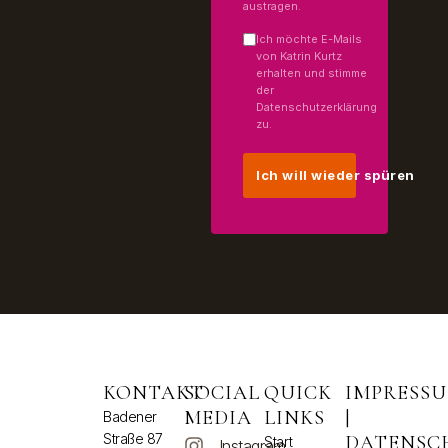
austragen.
Ich möchte E-Mails
von Katrin Kurtz
erhalten und stimme
der
Datenschutzerklärung
zu.
Ich will wieder spüren
KONTAKT
SOCIAL
QUICK
IMPRESS
MEDIA
LINKS
|
Badener
Straße 87
DATENSC
Start
Instagram